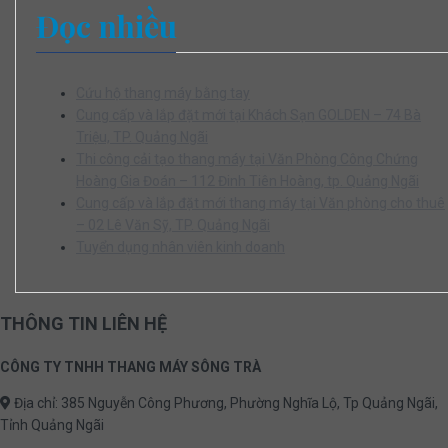
Đọc nhiều
Cứu hộ thang máy bằng tay
Cung cấp và lắp đặt mới tại Khách Sạn GOLDEN – 74 Bà
Triệu, TP. Quảng Ngãi
Thi công cải tạo thang máy tại Văn Phòng Công Chứng
Hoàng Gia Đoán – 112 Đinh Tiên Hoàng, tp. Quảng Ngãi
Cung cấp và lắp đặt mới thang máy tại Văn phòng cho thuê
– 02 Lê Văn Sỹ, TP. Quảng Ngãi
Tuyển dụng nhân viên kinh doanh
THÔNG TIN LIÊN HỆ
CÔNG TY TNHH THANG MÁY SÔNG TRÀ
Địa chỉ: 385 Nguyễn Công Phương, Phường Nghĩa Lộ, Tp Quảng Ngãi,
Tỉnh Quảng Ngãi