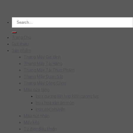
Search
for:
Trang Chủ
Giới thiệu
Sản phẩm
Thang Máy Gia Đình
Thang Máy Tải Hàng
Thang Máy Tải Thực Phẩm
Thang Máy Quan Sát
Thang Máy Công Cộng
Mẫu cửa tầng
Inox gương kết hợp kính cường lực
Inox hoa văn ăn mòn
Inox sọc nhuyễn
Mẫu nút nhấn
Máy kéo
Tủ điện điều khiển