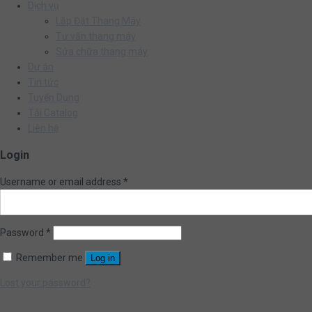
Dịch vụ
Lắp Đặt Thang Máy
Tư vấn thang máy
Sửa chữa thang máy
Dự án
Tin tức
Tuyển Dụng
Tải Catalog
Liên hệ
Login
Username or email address
*
Password
*
Remember me
Log in
Lost your password?