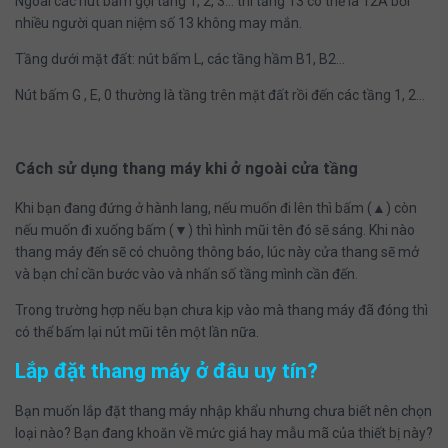
Ngoài các nút bấm gọi tầng 1, 2, 3… thì tầng 13 có thể là 12A bởi
nhiều người quan niệm số 13 không may mắn.
Tầng dưới mặt đất: nút bấm L, các tầng hầm B1, B2…
Nút bấm G , E, 0 thường là tầng trên mặt đất rồi đến các tầng 1, 2…
Cách sử dụng thang máy khi ở ngoài cửa tầng
Khi bạn đang đứng ở hành lang, nếu muốn đi lên thì bấm (▲) còn
nếu muốn đi xuống bấm (▼) thì hình mũi tên đó sẽ sáng. Khi nào
thang máy đến sẽ có chuông thông báo, lúc này cửa thang sẽ mở
và bạn chỉ cần bước vào và nhấn số tầng mình cần đến.
Trong trường hợp nếu bạn chưa kịp vào mà thang máy đã đóng thì
có thể bấm lại nút mũi tên một lần nữa.
Lắp đặt thang máy ở đâu uy tín?
Bạn muốn lắp đặt thang máy nhập khẩu nhưng chưa biết nên chọn
loại nào? Bạn đang khoăn về mức giá hay mẫu mã của thiết bị này?