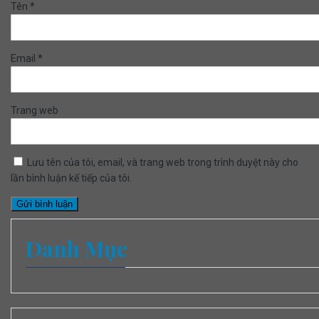
Tên
*
Email
*
Trang web
Lưu tên của tôi, email, và trang web trong trình duyệt này cho
lần bình luận kế tiếp của tôi.
Danh Mục