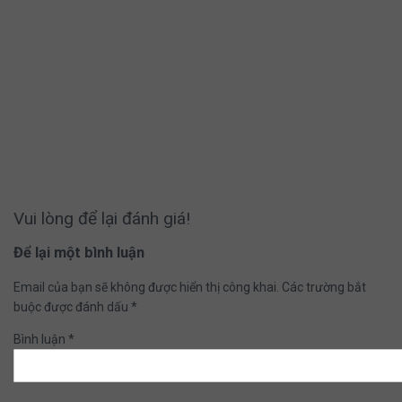
Vui lòng để lại đánh giá!
Để lại một bình luận
Email của bạn sẽ không được hiển thị công khai.
Các trường bắt
buộc được đánh dấu
*
Bình luận
*