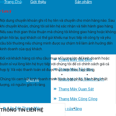
Trang Chủ
Giới thiệu
Sản phẩm
với Quý khách.
• Lưu ý
Nội dung chuyển khoản ghi rõ họ tên và chuyển cho món hàng nào. Sau
khi chuyển khoản, chúng tôi sẽ liên hệ xác nhận và tiến hành giao hàng.
Nếu sau thời gian thỏa thuận mà chúng tôi không giao hàng hoặc không
phản hồi lại, quý khách có thể gửi khiếu nại trực tiếp về công ty và yêu
cầu bồi thường nếu chứng minh được sự chậm trễ làm ảnh hưởng đến
kinh doanh của quý khách.
Đối với khách hàng có nhu cầu mua số lượng lớn để kinh doanh hoặc
Thang Máy Gia Đình
buôn sỉ vui lòng liên hệ trực tiếp với chúng tôi để có chính sách giá cả
Thang Máy Tải Hàng
hợp lý. Và việc thanh toán sẽ được thực hiện theo hợp đồng.
Chúng tôi cam kết kinh doanh minh bạch, hợp pháp, bán hàng chất
Thang Máy Tải Thực Phẩm
Dịch vụ
Dự án
Tin tức
lượng, có nguồn gốc rõ ràng.
Thang Máy Quan Sát
Thang Máy Công Cộng
Lắp Đặt Thang Máy
Mẫu cửa tầng
THÔNG TIN LIÊN HỆ
Tuyển Dụng
Tải Catalog
Liên hệ