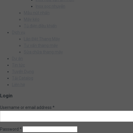
Inox sọc nhuyễn
Mẫu nút nhấn
Máy kéo
Tủ điện điều khiển
Dịch vụ
Lắp Đặt Thang Máy
Tư vấn thang máy
Sửa chữa thang máy
Dự án
Tin tức
Tuyển Dụng
Tải Catalog
Liên hệ
Login
Username or email address
*
Password
*