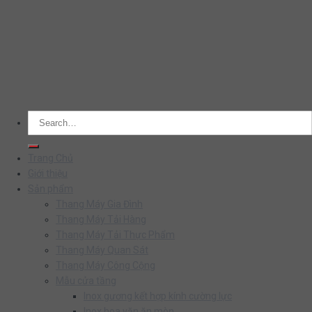
Search
for:
Trang Chủ
Giới thiệu
Sản phẩm
Thang Máy Gia Đình
Thang Máy Tải Hàng
Thang Máy Tải Thực Phẩm
Thang Máy Quan Sát
Thang Máy Công Cộng
Mẫu cửa tầng
Inox gương kết hợp kính cường lực
Inox hoa văn ăn mòn