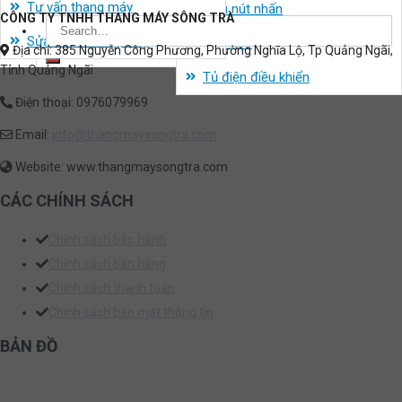
Tư vấn thang máy
Mẫu nút nhấn
CÔNG TY TNHH THANG MÁY SÔNG TRÀ
Search
Sửa chữa thang máy
Máy kéo
for:
Địa chỉ: 385 Nguyễn Công Phương, Phường Nghĩa Lộ, Tp Quảng Ngãi,
Tỉnh Quảng Ngãi
Tủ điện điều khiển
Điện thoại: 0976079969
Email:
info@thangmaysongtra.com
Website: www.thangmaysongtra.com
CÁC CHÍNH SÁCH
Chính sách bảo hành
Chính sách bán hàng
Chính sách thanh toán
Chính sách bảo mật thông tin
BẢN ĐỒ